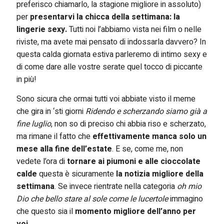
preferisco chiamarlo, la stagione migliore in assoluto)
per
presentarvi la chicca della settimana: la
lingerie sexy.
Tutti noi l’abbiamo vista nei film o nelle
riviste, ma avete mai pensato di indossarla davvero? In
questa calda giornata estiva parleremo di intimo sexy e
di come dare alle vostre serate quel tocco di piccante
in più!
Sono sicura che ormai tutti voi abbiate visto il meme
che gira in ‘sti giorni
Ridendo e scherzando siamo già a
fine luglio
, non so di preciso chi abbia riso e scherzato,
ma rimane il fatto che
effettivamente manca solo un
mese alla fine dell’estate
. E se, come me, non
vedete l’ora di
tornare ai piumoni e alle cioccolate
calde
questa è sicuramente
la notizia migliore della
settimana
. Se invece rientrate nella categoria
oh mio
Dio che bello stare al sole come le lucertole
immagino
che questo sia il
momento migliore dell’anno per