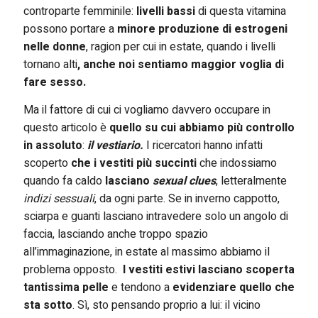
controparte femminile:
livelli bassi
di questa vitamina
possono portare a
minore produzione di estrogeni
nelle donne
, ragion per cui in estate, quando i livelli
tornano alti
, anche noi sentiamo maggior voglia di
fare sesso.
Ma il fattore di cui ci vogliamo davvero occupare in
questo articolo è
quello su cui abbiamo più controllo
in assoluto
:
il vestiario.
I ricercatori hanno infatti
scoperto
che i vestiti più succinti
che indossiamo
quando fa caldo
lasciano
sexual clues
, letteralmente
indizi sessuali
, da ogni parte. Se in inverno cappotto,
sciarpa e guanti lasciano intravedere solo un angolo di
faccia, lasciando anche troppo spazio
all’immaginazione, in estate al massimo abbiamo il
problema opposto.
I vestiti estivi lasciano scoperta
tantissima pelle
e tendono a
evidenziare quello che
sta sotto
. Sì, sto pensando proprio a lui: il vicino