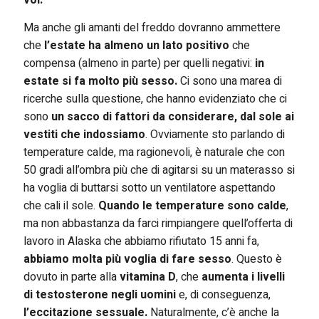
voi.
Ma anche gli amanti del freddo dovranno ammettere
che
l’estate ha almeno un lato positivo
che
compensa (almeno in parte) per quelli negativi:
in
estate si fa molto più sesso.
Ci sono una marea di
ricerche sulla questione, che hanno evidenziato che ci
sono
un sacco di fattori da considerare, dal sole ai
vestiti che indossiamo
. Ovviamente sto parlando di
temperature calde, ma ragionevoli, è naturale che con
50 gradi all’ombra più che di agitarsi su un materasso si
ha voglia di buttarsi sotto un ventilatore aspettando
che cali il sole.
Quando le temperature sono calde
,
ma non abbastanza da farci rimpiangere quell’offerta di
lavoro in Alaska che abbiamo rifiutato 15 anni fa,
abbiamo molta più voglia di fare sesso
. Questo è
dovuto in parte alla
vitamina D
, che
aumenta i livelli
di testosterone negli uomini
e, di conseguenza,
l’eccitazione sessuale.
Naturalmente, c’è anche la