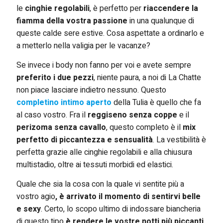
le
cinghie regolabili
, è perfetto per
riaccendere la
fiamma della vostra passione
in una qualunque di
queste calde sere estive. Cosa aspettate a ordinarlo e
a metterlo nella valigia per le vacanze?
Se invece i body non fanno per voi e avete sempre
preferito i due pezzi
, niente paura, a noi di La Chatte
non piace lasciare indietro nessuno. Questo
completino intimo aperto
della Tulia è quello che fa
al caso vostro. Fra il
reggiseno senza coppe
e il
perizoma senza cavallo
, questo completo è il
mix
perfetto di piccantezza e sensualità
. La vestibilità è
perfetta grazie alle cinghie regolabili e alla chiusura
multistadio, oltre ai tessuti morbidi ed elastici.
Quale che sia la cosa con la quale vi sentite più a
vostro agio
, è arrivato il momento di sentirvi belle
e sexy
. Certo, lo scopo ultimo di indossare biancheria
di questo tipo
è rendere le vostre notti più piccanti
,