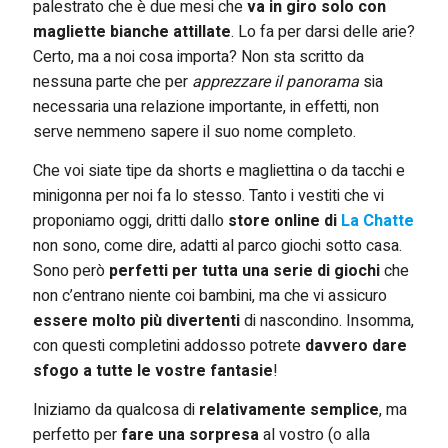
palestrato che è due mesi che
va in giro solo con
magliette bianche attillate
. Lo fa per darsi delle arie?
Certo, ma a noi cosa importa? Non sta scritto da
nessuna parte che per
apprezzare il panorama
sia
necessaria una relazione importante, in effetti, non
serve nemmeno sapere il suo nome completo.
Che voi siate tipe da shorts e magliettina o da tacchi e
minigonna per noi fa lo stesso. Tanto i vestiti che vi
proponiamo oggi, dritti dallo
store online di
La Chatte
non sono, come dire, adatti al parco giochi sotto casa.
Sono però
perfetti per tutta una serie di giochi
che
non c’entrano niente coi bambini, ma che vi assicuro
essere molto più divertenti
di nascondino. Insomma,
con questi completini addosso potrete
davvero dare
sfogo a tutte le vostre fantasie
!
Iniziamo da qualcosa di
relativamente semplice
, ma
perfetto per
fare una sorpresa
al vostro (o alla