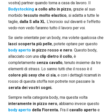
vostra) partner quando torna a casa da lavoro. Il
Bodystocking
a collo alto in pizzo
, grazie al suo
morbido
tessuto molto elastico
, si adatta a tutte le
taglie,
dalla S alla XL
. L’incrocio sul davanti e l’effetto
vedo-non vedo faranno tutto il lavoro per voi.
Se siete orientate per un body, ma volete qualcosa che
lasci scoperta più pelle
, potete optare per questo
body aperto
in pizzo rosso e nero
. Questo body,
allacciato con una
clip dietro il collo
, è
completamente
senza cavallo
, tenuto insieme da tre
elementi di strass. Lo sanno tutti che il rosso è il
colore più sexy che ci sia
, e con i dettagli ricamati in
rosso di questa stoffa non potrete non passare la
serata dei vostri sogni.
Sempre nella categoria body, ma questa volta
interamente in pizzo nero
, abbiamo invece questo
body aperto
della Fiorenta.
Fra il
cavallo aperto
e