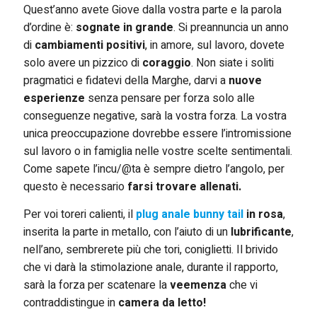
Quest’anno avete Giove dalla vostra parte e la parola
d’ordine è:
sognate in grande
. Si preannuncia un anno
di
cambiamenti positivi
, in amore, sul lavoro, dovete
solo avere un pizzico di
coraggio
. Non siate i soliti
pragmatici e fidatevi della Marghe, darvi a
nuove
esperienze
senza pensare per forza solo alle
conseguenze negative, sarà la vostra forza. La vostra
unica preoccupazione dovrebbe essere l’intromissione
sul lavoro o in famiglia nelle vostre scelte sentimentali.
Come sapete l’incu/@ta è sempre dietro l’angolo, per
questo è necessario
farsi trovare allenati.
Per voi toreri calienti, il
plug anale bunny tail
in rosa
,
inserita la parte in metallo, con l’aiuto di un
lubrificante
,
nell’ano, sembrerete più che tori, coniglietti. Il brivido
che vi darà la stimolazione anale, durante il rapporto,
sarà la forza per scatenare la
veemenza
che vi
contraddistingue in
camera da letto!