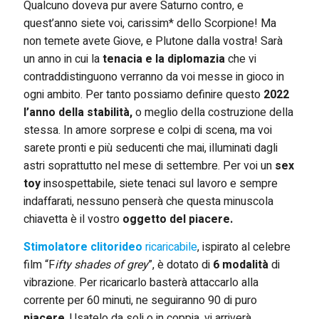
Qualcuno doveva pur avere Saturno contro, e
quest’anno siete voi, carissim* dello Scorpione! Ma
non temete avete Giove, e Plutone dalla vostra! Sarà
un anno in cui la
tenacia e la diplomazia
che vi
contraddistinguono verranno da voi messe in gioco in
ogni ambito. Per tanto possiamo definire questo
2022
l’anno della stabilità,
o meglio della costruzione della
stessa. In amore sorprese e colpi di scena, ma voi
sarete pronti e più seducenti che mai, illuminati dagli
astri soprattutto nel mese di settembre. Per voi un
sex
toy
insospettabile, siete tenaci sul lavoro e sempre
indaffarati, nessuno penserà che questa minuscola
chiavetta è il vostro
oggetto del piacere.
Stimolatore clitorideo
ricaricabile
, ispirato al celebre
film “F
ifty shades of grey
”, è dotato di
6 modalità
di
vibrazione. Per ricaricarlo basterà attaccarlo alla
corrente per 60 minuti, ne seguiranno 90 di puro
piacere
. Usatelo da soli o in coppia, vi arriverà